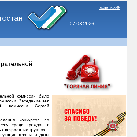
Войти на сайт
тостан
07.08.2026
ирательной
тельной комиссии было
омиссии. Заседание вел
ной комиссии Сергей
едения конкурсов по
ессу среди граждан с
х возрастных группах –
ствующие планы и даты