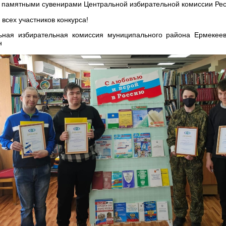
 памятными сувенирами Центральной избирательной комиссии Рес
всех участников конкурса!
ьная избирательная комиссия муниципального района Ермекеев
н