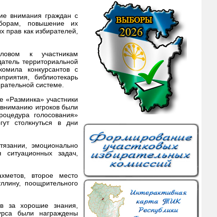
ие внимания граждан с
ыборам, повышение их
х прав как избирателей,
ловом к участникам
датель территориальной
комила конкурсантов с
приятия, библиотекарь
ирательной системе.
е «Разминка» участники
 вниманию игроков были
роцедура голосования»
гут столкнуться в дни
тязании, эмоционально
 ситуационных задач,
ахметов, второе место
ллину, поощрительного
ов за хорошие знания,
урса были награждены