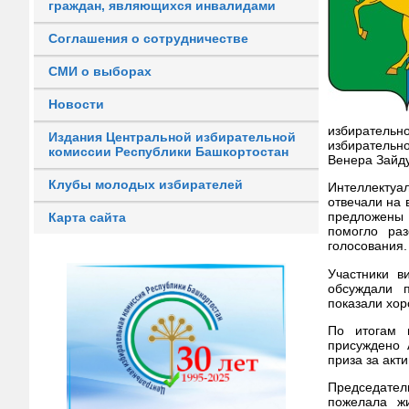
граждан, являющихся инвалидами
Соглашения о сотрудничестве
СМИ о выборах
Новости
избирательн
Издания Центральной избирательной
избирательн
комиссии Республики Башкортостан
Венера Зайду
Клубы молодых избирателей
Интеллектуал
отвечали на 
предложены 
Карта сайта
помогло раз
голосования.
Участники в
обсуждали 
показали хор
По итогам и
присуждено 
приза за акт
Председател
пожелала ж