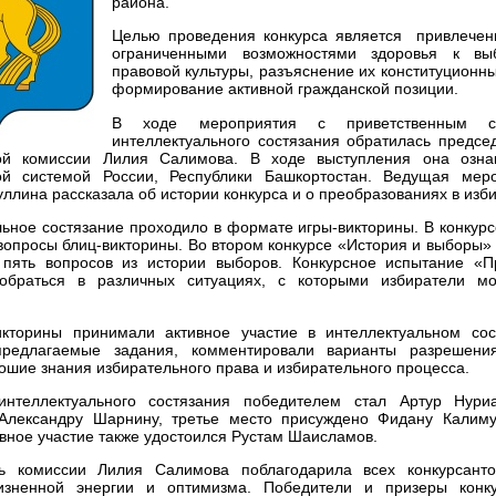
района.
Целью проведения конкурса является привлечен
ограниченными возможностями здоровья к в
правовой культуры, разъяснение их конституционны
формирование активной гражданской позиции.
В ходе мероприятия с приветственным с
интеллектуального состязания обратилась предсе
ой комиссии Лилия Салимова. В ходе выступления она озна
ой системой России, Республики Башкортостан. Ведущая меро
ллина рассказала об истории конкурса и о преобразованиях в изб
ьное состязание проходило в формате игры-викторины. В конкурс
вопросы блиц-викторины. Во втором конкурсе «История и выборы»
пять вопросов из истории выборов. Конкурсное испытание «П
обраться в различных ситуациях, с которыми избиратели мо
икторины принимали активное участие в интеллектуальном сос
предлагаемые задания, комментировали варианты разрешения
ошие знания избирательного права и избирательного процесса.
нтеллектуального состязания победителем стал Артур Нури
Александру Шарнину, третье место присуждено Фидану Калиму
ивное участие также удостоился Рустам Шаисламов.
ь комиссии Лилия Салимова поблагодарила всех конкурсант
изненной энергии и оптимизма. Победители и призеры конк