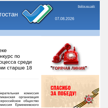
Войти на сайт
тостан
07.08.2026
еке
нкурс по
роцесса среди
ми старше 18
ирательная комиссия
иканская организация
ероссийское общество
омиссия Ермекеевского