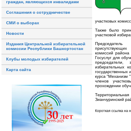
граждан, являющихся инвалидами
Соглашения о сотрудничестве
участковых комисс
СМИ о выборах
Также было прин
Новости
участковой избир
Председатель
Издания Центральной избирательной
присутствующих 
комиссии Республики Башкортостан
комиссий района
Госуслуг для обу
Клубы молодых избирателей
председатели, 
избирательных к
Карта сайта
государственных 
курса "Механизм 
членов участко
прохождении обуч
Территориальна
Зианчуринский ра
Короткая ссылка на 