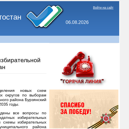
Войти на сайт
тостан
06.08.2026
избирательной
ан
деления новых схем
ых округов по выборам
ного района Бурзянский
2035 годы.
ждены все вопросы по
датных избирательных
и схемы избирательных
ниципального района