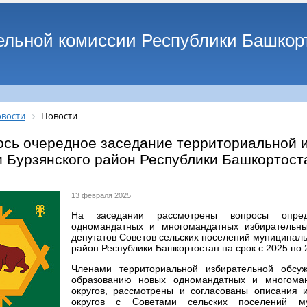
ельной комиссии Республики Башкор
вости
Новости
ось очередное заседание территориальной 
 Бурзянского район Республики Башкортост
13 февраля 2025
На заседании рассмотрены вопросы опре
одномандатных и многомандатных избирательн
депутатов Советов сельских поселений муниципаль
район Республики Башкортостан на срок с 2025 по 
Членами территориальной избирательной обсу
образованию новых одномандатных и многоман
округов, рассмотрены и согласованы описания 
округов с Советами сельских поселений му