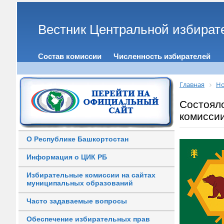
Вестник Центральной избират
Состав комиссии
Численность избирателей
Главная
Но
Состоял
комиссии
О Республике Башкортостан
Информация о ЦИК РБ
Избирательные комиссии на сайтах
муниципальных образований
Часто задаваемые вопросы
Обеспечение избирательных прав