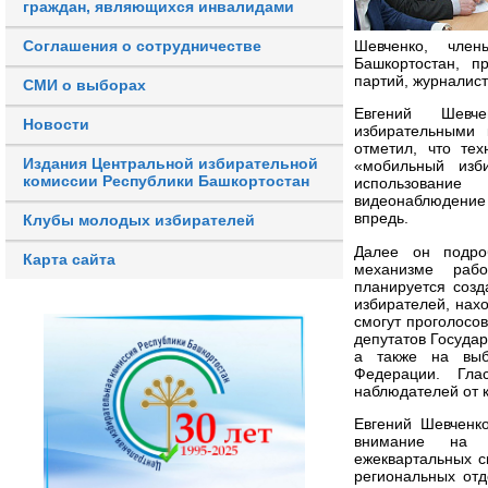
граждан, являющихся инвалидами
Соглашения о сотрудничестве
Шевченко, член
Башкортостан, п
партий, журналист
СМИ о выборах
Евгений Шевч
Новости
избирательными 
отметил, что тех
Издания Центральной избирательной
«мобильный изби
комиссии Республики Башкортостан
использование 
видеонаблюдение
впредь.
Клубы молодых избирателей
Далее он подро
Карта сайта
механизме рабо
планируется созд
избирателей, нахо
смогут проголосо
депутатов Госуда
а также на выб
Федерации. Гла
наблюдателей от 
Евгений Шевченк
внимание на с
ежеквартальных с
региональных отд