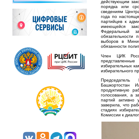
действующим зак
порядка или сро
сведениям Центра
года по настоящ
партийцев к адм
имеющейся зак
Федеральный з
обязательности 
выборов в Минис
обязанности полит
Член ЦИК Росси
представленные
избирательных кам
избирательного п
Председатель 
Башкортостан 
продуктивную ра
голосования, а з
партий активно 
заверила, что ра
стадиях избират
Комиссии к диало