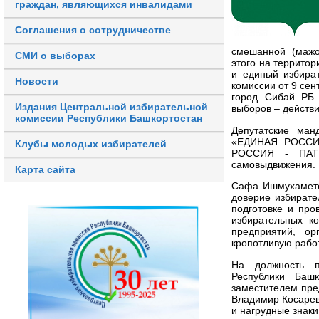
граждан, являющихся инвалидами
Соглашения о сотрудничестве
смешанной (мажо
СМИ о выборах
этого на территор
и единый избира
Новости
комиссии от 9 сен
город Сибай РБ 
Издания Центральной избирательной
выборов – действ
комиссии Республики Башкортостан
Депутатские ман
«ЕДИНАЯ РОССИЯ
Клубы молодых избирателей
РОССИЯ - ПАТ
самовыдвижения.
Карта сайта
Сафа Ишмухамето
доверие избирате
подготовке и про
избирательных к
предприятий, ор
кропотливую работ
На должность п
Республики Баш
заместителем пре
Владимир Косарев
и нагрудные знаки