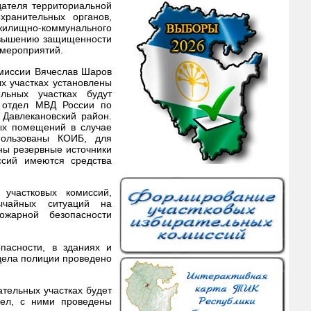
ателя территориальной
хранительных органов,
 жилищно-коммунального
повышению защищенности
 мероприятий.
омиссии Вячеслав Шаров
х участках установлены
льных участках будут
т отдел МВД России по
 Давлекановский район.
ых помещений в случае
пользованы КОИБ, для
ны резервные источники
ссий имеются средства
участковых комиссий,
ычайных ситуаций на
ожарной безопасности
пасности, в зданиях и
дела полиции проведено
тельных участках будет
дел, с ними проведены