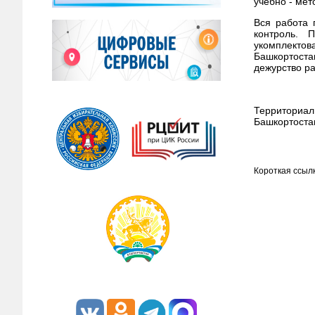
учебно - мет
Вся работа 
контроль. 
укомплекто
Башкортоста
дежурство р
Территориал
Башкортоста
Короткая ссылк