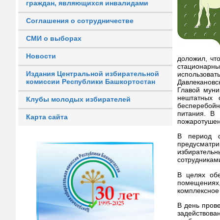
граждан, являющихся инвалидами
Соглашения о сотрудничестве
СМИ о выборах
Новости
доложил, чт
стационарн
Издания Центральной избирательной
использова
комиссии Республики Башкортостан
Давлекановс
Главой муни
нештатных 
Клубы молодых избирателей
бесперебойн
питания. В 
Карта сайта
пожаротушен
В период с
предусматр
избиратель
сотрудникам
В целях обе
помещениях,
комплексное 
В день пров
задействова