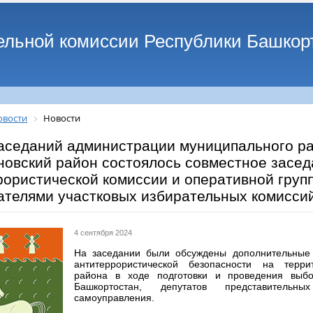
ельной комиссии Республики Башкор
овости
Новости
заседаний администрации муниципального р
новский район состоялось совместное засе
рористической комиссии и оперативной груп
ателями участковых избирательных комиссий
4 сентября 2024
На заседании были обсуждены дополнительные
антитеррористической безопасности на терри
района в ходе подготовки и проведения выбо
Башкортостан, депутатов представительн
самоуправления.