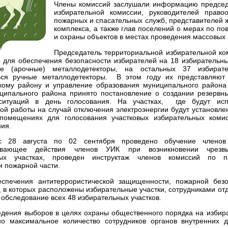
Члены комиссий заслушали информацию председ
избирательной комиссии, руководителей правоо
пожарных и спасательных служб, представителей
комплекса, а также глав поселений о мерах по 
и охраны объектов в местах проведения массовых
Председатель территориальной избирательной к
о для обеспечения безопасности избирателей на 18 избирательны
ые (арочные) металлодетекторы, на остальных 37 избирате
ться ручные металлодетекторы. В этом году их представляю
кому району и управление образования муниципального района
ципального района принято постановление о создании резервн
ситуаций в день голосования. На участках, где будут ис
ой работы на случай отключения электроэнергии будут установле
помещениях для голосования участковых избирательных коми
ия.
 28 августа по 02 сентября проведено обучение членов 
ивающее действия членов УИК при возникновении чрезв
ных участках, проведен инструктаж членов комиссий по п
и пожарной части.
спечения антитеррористической защищенности, пожарной безо
 в которых расположены избирательные участки, сотрудниками от
обследование всех 48 избирательных участков.
едения выборов в целях охраны общественного порядка на избира
но максимальное количество сотрудников органов внутренних 