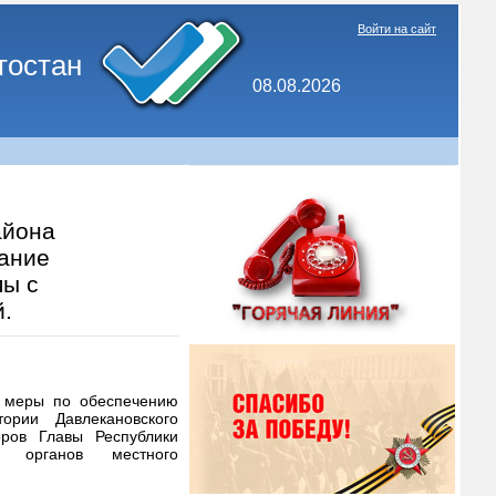
Войти на сайт
тостан
08.08.2026
айона
дание
пы с
.
 меры по обеспечению
тории Давлекановского
ров Главы Республики
ых органов местного