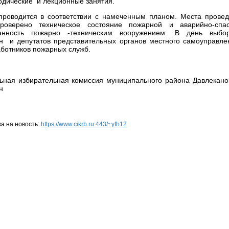
одические и лекционные занятия.
проводится в соответствии с намеченным планом. Места прове
Проверено техническое состояние пожарной и аварийно-спас
ванность пожарно -техническим вооружением. В день выбо
н и депутатов представительных органов местного самоуправле
аботников пожарных служб.
ьная избирательная комиссия муниципального района Давлекано
н
а на новость:
https://www.cikrb.ru:443/~yfh12