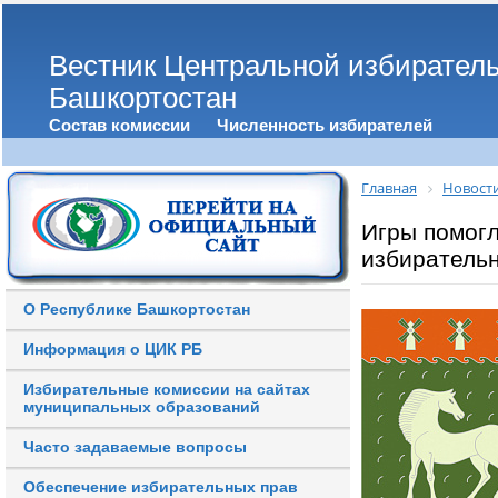
Вестник Центральной избирател
Башкортостан
Состав комиссии
Численность избирателей
Главная
Новост
Игры помогл
избирательн
О Республике Башкортостан
Информация о ЦИК РБ
Избирательные комиссии на сайтах
муниципальных образований
Часто задаваемые вопросы
Обеспечение избирательных прав