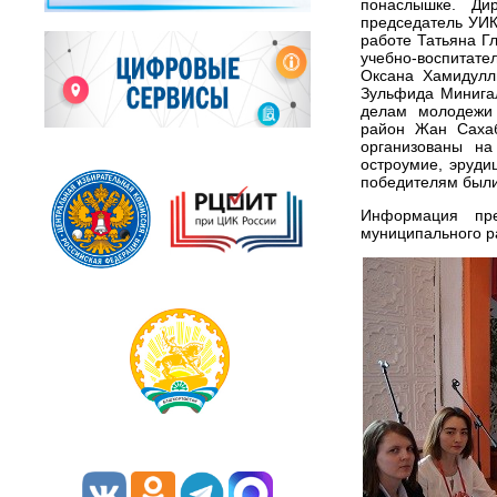
понаслышке. Ди
председатель УИК
работе Татьяна Г
учебно-воспитат
Оксана Хамидулл
Зульфида Минигал
делам молодежи 
район Жан Саха
организованы на
остроумие, эруди
победителям были
Информация пре
муниципального р