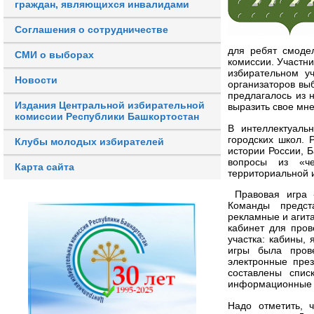
граждан, являющихся инвалидами
Соглашения о сотрудничестве
для ребят смоде
СМИ о выборах
комиссии. Участни
избирательном уч
Новости
организаторов вы
предлагалось из 
Издания Центральной избирательной
выразить свое мн
комиссии Республики Башкортостан
В интеллектуаль
городских школ. 
Клубы молодых избирателей
истории России, 
вопросы из «че
Карта сайта
территориальной 
Правовая игра 
Команды предст
рекламные и агит
кабинет для пров
участка: кабины,
игры была прове
электронные пре
составлены спис
информационные л
Надо отметить, 