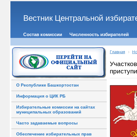
Вестник Центральной избират
Состав комиссии
Численность избирателей
Главная
Но
Участко
приступи
О Республике Башкортостан
Информация о ЦИК РБ
Избирательные комиссии на сайтах
муниципальных образований
Часто задаваемые вопросы
Обеспечение избирательных прав