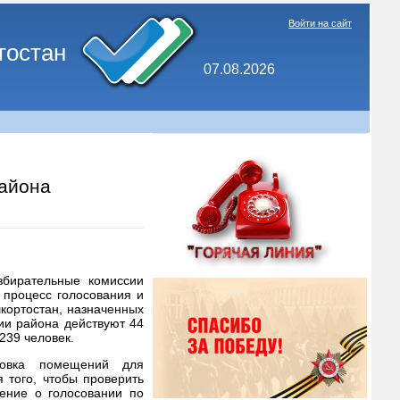
Войти на сайт
тостан
07.08.2026
района
збирательные комиссии
 процесс голосования и
кортостан, назначенных
рии района действуют 44
 239 человек.
товка помещений для
 того, чтобы проверить
ление о голосовании по