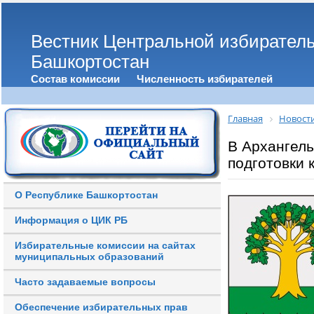
Вестник Центральной избирател
Башкортостан
Состав комиссии
Численность избирателей
Главная
Новост
В Архангель
подготовки 
О Республике Башкортостан
Информация о ЦИК РБ
Избирательные комиссии на сайтах
муниципальных образований
Часто задаваемые вопросы
Обеспечение избирательных прав