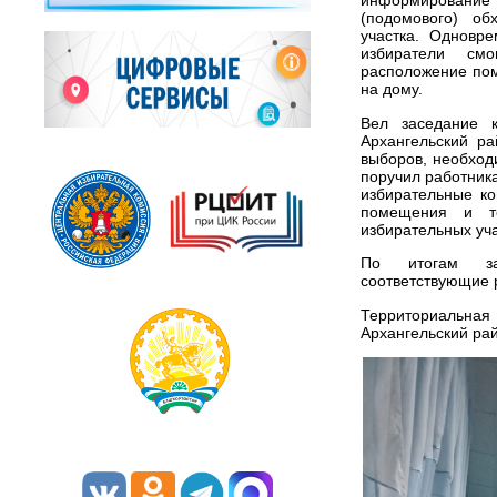
информирование
(подомового) об
участка. Одновр
избиратели см
расположение пом
на дому.
Вел заседание к
Архангельский р
выборов, необход
поручил работник
избирательные к
помещения и те
избирательных уча
По итогам зас
соответствующие 
Территориальна
Архангельский ра