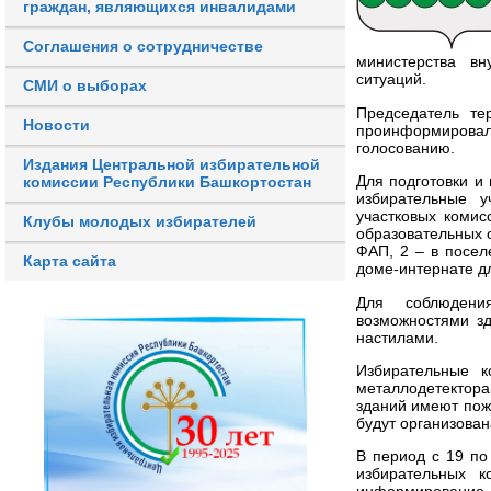
граждан, являющихся инвалидами
Соглашения о сотрудничестве
министерства вн
ситуаций.
СМИ о выборах
Председатель те
Новости
проинформировал
голосованию.
Издания Центральной избирательной
Для подготовки и
комиссии Республики Башкортостан
избирательные 
участковых коми
Клубы молодых избирателей
образовательных о
ФАП, 2 – в посел
Карта сайта
доме-интернате д
Для соблюдени
возможностями з
настилами.
Избирательные к
металлодетектор
зданий имеют пож
будут организова
В период с 19 по
избирательных к