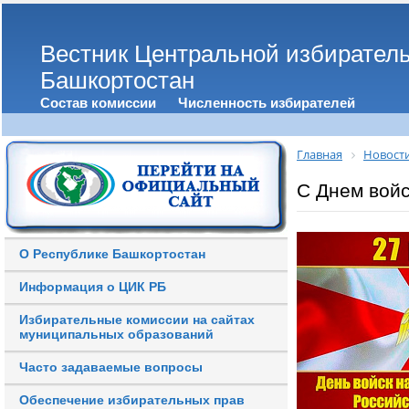
Вестник Центральной избирател
Башкортостан
Состав комиссии
Численность избирателей
Главная
Новост
С Днем войс
О Республике Башкортостан
Информация о ЦИК РБ
Избирательные комиссии на сайтах
муниципальных образований
Часто задаваемые вопросы
Обеспечение избирательных прав