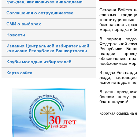
граждан, являющихся инвалидами
Сегодня Войска н
Соглашения о сотрудничестве
славных традиц
конституционны
СМИ о выборах
безопасность гра
мира, порядка и 
Новости
В период подго
Федеральной служ
Издания Центральной избирательной
Республике Башк
комиссии Республики Башкортостан
гвардии прово
обеспечению пра
Клубы молодых избирателей
необходимые меры
В рядах Росгвард
Карта сайта
люди, настоящие
исполнить долг пе
В день праздник
боевом посту, р
благополучия!
Короткая ссылка на 