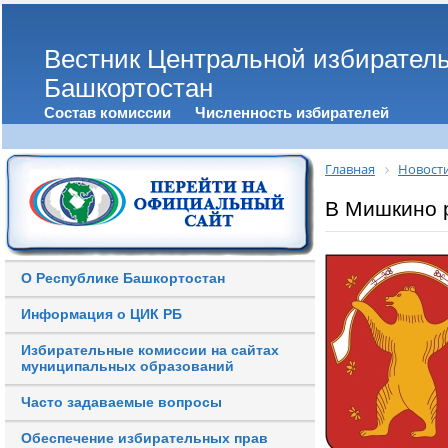
Вестник Центральной избирател
Башкортостан
Состав комиссии
Численность избирателей
Главная
Новост
В Мишкино 
О Республике Башкортостан
Информация о ЦИК РБ
Избирательные комиссии на сайтах
муниципальных образований
Часто задаваемые вопросы
Обеспечение избирательных прав