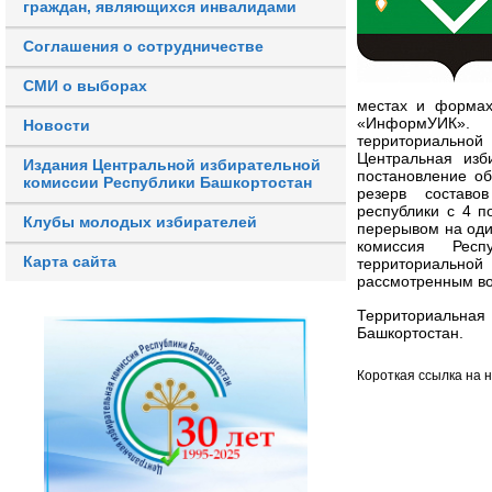
граждан, являющихся инвалидами
Соглашения о сотрудничестве
СМИ о выборах
местах и формах
«ИнформУИК».
Новости
территориальной 
Центральная изб
Издания Центральной избирательной
постановление о
комиссии Республики Башкортостан
резерв составо
республики с 4 п
Клубы молодых избирателей
перерывом на один
комиссия Респ
Карта сайта
территориально
рассмотренным во
Территориальная
Башкортостан.
Короткая ссылка на 