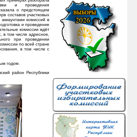
тных примерах разобрала
овки и проведения
сказала о предстоящем
рв составов участковых
 аккаунтами комиссий в
одготовка и проведение
рательные комиссии ждёт
 в том числе адресное,
льного при проведении
комиссии по всей стране
сования, в том числе с
ым годом.
ский район Республики