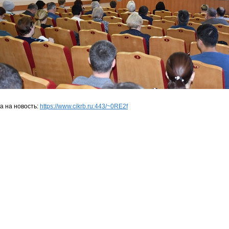
а на новость:
https://www.cikrb.ru:443/~0RE2f