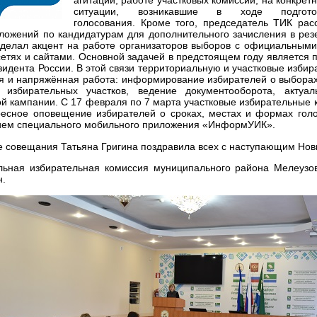
агитации, работе участковых комиссий, на конкре
ситуации, возникавшие в ходе подгот
голосования.
Кроме того, председатель ТИК рас
ложений по кандидатурам для дополнительного зачисления в резе
сделал акцент на работе организаторов выборов с официальными
етях и сайтами.
Основной задачей в предстоящем году является п
идента России. В этой связи территориальную и участковые изби
я и напряжённая работа: информирование избирателей о выборах,
избирательных участков, ведение документооборота, актуа
й кампании. С 17 февраля по 7 марта участковые избирательные 
ресное оповещение избирателей о сроках, местах и формах голо
ием специального мобильного приложения «ИнформУИК».
е совещания Татьяна Григина поздравила всех с наступающим Нов
льная избирательная комиссия муниципального района Мелеузов
н.