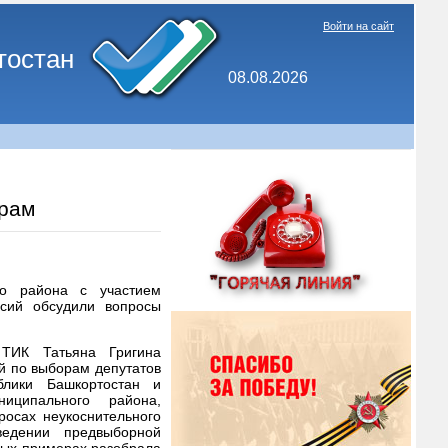
Войти на сайт
тостан
08.08.2026
орам
го района с участием
ссий обсудили вопросы
 ТИК Татьяна Григина
й по выборам депутатов
блики Башкортостан и
иципального района,
росах неукоснительного
ведении предвыборной