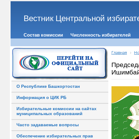
Вестник Центральной избират
Состав комиссии
Численность избирателей
Главная
Но
Председ
Ишимбай
О Республике Башкортостан
Информация о ЦИК РБ
Избирательные комиссии на сайтах
муниципальных образований
Часто задаваемые вопросы
Обеспечение избирательных прав