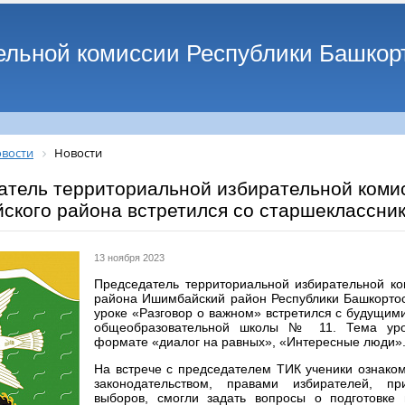
ельной комиссии Республики Башкор
вости
Новости
атель территориальной избирательной коми
ского района встретился со старшеклассни
13 ноября 2023
Председатель территориальной избирательной к
района Ишимбайский район Республики Башкорто
уроке «Разговор о важном» встретился с будущим
общеобразовательной школы № 11. Тема урок
формате «диалог на равных», «Интересные люди»
На встрече с председателем ТИК ученики ознако
законодательством, правами избирателей, пр
выборов, смогли задать вопросы о подготовке