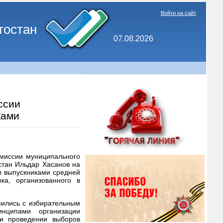
Войти на сайт
тостан
07.08.2026
ссии
ками
омиссии муниципального
стан Ильдар Хасанов на
и выпускниками средней
а, организованного в
.
мились с избирательным
инципами организации
 и проведении выборов