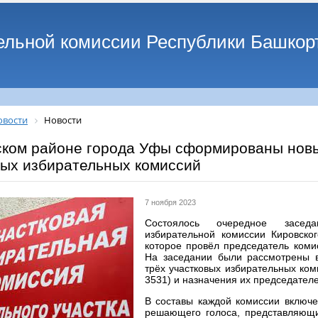
ельной комиссии Республики Башкор
овости
Новости
ском районе города Уфы сформированы новы
вых избирательных комиссий
7 ноября 2023
Состоялось очередное заседа
избирательной комиссии Кировско
которое провёл председатель коми
На заседании были рассмотрены 
трёх участковых избирательных к
3531) и назначения их председателе
В составы каждой комиссии включ
решающего голоса, представляющи