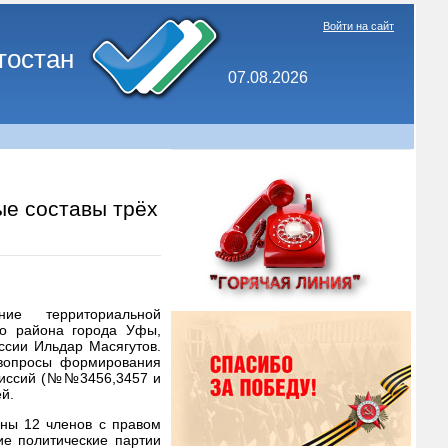
Войти на сайт
тостан
07.08.2026
е составы трёх
ние территориальной
го района города Уфы,
ссии Ильдар Масягутов.
вопросы формирования
омиссий (№№3456,3457 и
й.
ены 12 членов с правом
е политические партии