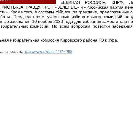
«ЕДИНАЯ РОССИЯ», КПРФ, ЛД
ИОТЫ-ЗА ПРАВДУ», РЭП «ЗЕЛЁНЫЕ» и «Российская партия пенс
сть». Кроме того, в составы УИК вошли граждане, предложенные 
аботы.
Председателям участковых избирательных комиссий пор
нные заседания 10 ноября 2023 года для избрания заместителя пр
избирательных комиссий.
По всем вопросам повестки заседани
ная избирательная комиссия Кировского района ГО г. Уфа.
а на новость:
https://www.cikrb.ru:443/~lPII6