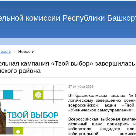
ельной комиссии Республики Башкор
вости
Новости
ельная кампания «Твой выбор» завершилась
нского района
27 октября 2023
В Краснохолмских школах 
логическому завершению осен
всероссийской акции «Тво
«Ученическое самоуправление».
Всероссийская выборная кампан
отличный шанс примерить 
избирателя, кандидата ил
избирательной комис