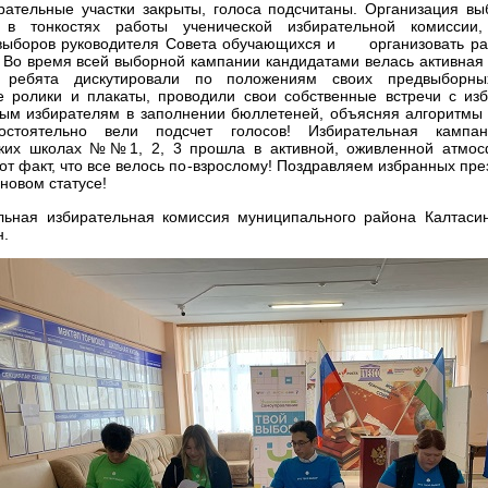
рательные участки закрыты, голоса подсчитаны.
Организация вы
я в тонкостях работы ученической избирательной комиссии,
выборов руководителя Совета обучающихся и организовать раб
.
Во время всей выборной кампании кандидатами велась активная 
 ребята дискутировали по положениям своих предвыборны
е ролики и плакаты, проводили свои собственные встречи с из
ым избирателям в заполнении бюллетеней, объясняя алгоритмы 
остоятельно вели подсчет голосов!
Избирательная кампа
ких школах №№1, 2, 3 прошла в активной, оживленной атмос
от факт, что все велось по-взрослому!
Поздравляем избранных пре
 новом статусе!
льная избирательная комиссия муниципального района Калтасин
н.