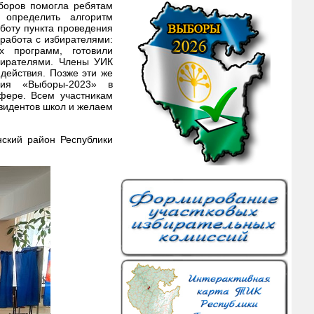
боров помогла ребятам
 определить алгоритм
оту пункта проведения
работа с избирателями:
х программ, готовили
бирателями.
Члены УИК
действия. Позже эти же
ния «Выборы-2023» в
фере. Всем участникам
зидентов школ и желаем
ский район Республики