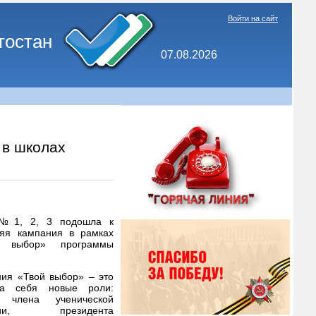
Войти на сайт
тостан
07.08.2026
 в школах
№№1, 2, 3 подошла к
няя кампания в рамках
й выбор» программы
ия «Твой выбор» – это
на себя новые роли:
и члена ученической
сии, президента