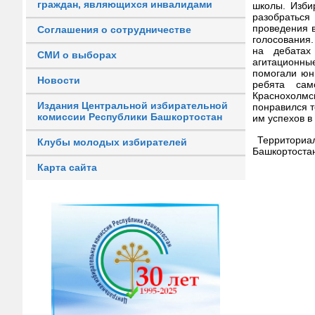
граждан, являющихся инвалидами
школы.
Изби
разобратьс
проведения 
Соглашения о сотрудничестве
голосования
на дебатах
СМИ о выборах
агитационны
помогали юн
Новости
ребята сам
Краснохолмс
Издания Центральной избирательной
понравился т
комиссии Республики Башкортостан
им успехов в
Территориа
Клубы молодых избирателей
Башкортоста
Карта сайта