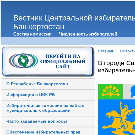
Вестник Центральной избирател
Башкортостан
Состав комиссии
Численность избирателей
Главная
Новост
В городе С
избирательн
О Республике Башкортостан
Информация о ЦИК РБ
Избирательные комиссии на сайтах
муниципальных образований
Часто задаваемые вопросы
Обеспечение избирательных прав