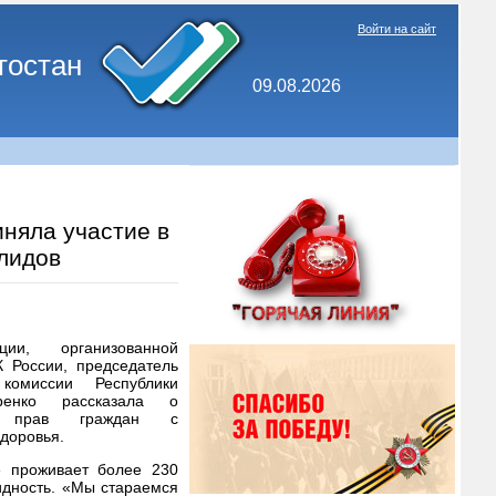
Войти на сайт
тостан
09.08.2026
няла участие в
лидов
ии, организованной
России, председатель
комиссии Республики
ренко рассказала о
ых прав граждан с
доровья.
е проживает более 230
идность. «Мы стараемся