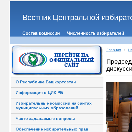
Вестник Центральной избират
Состав комиссии
Численность избирателей
Главная
Н
Председ
дискусс
О Республике Башкортостан
Информация о ЦИК РБ
Избирательные комиссии на сайтах
муниципальных образований
Часто задаваемые вопросы
Обеспечение избирательных прав