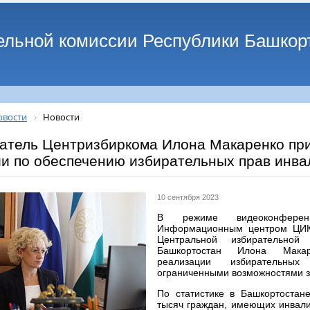
ельной комиссии Республики Башкор
овости
Новости
атель Центризбиркома Илона Макаренко при
ии по обеспечению избирательных прав инва
10 сентября 2023
В режиме видеоконференц
Информационным центром ЦИК 
Центральной избирательной 
Башкортостан Илона Мака
реализации избирательн
ограниченными возможностями з
По статистике в Башкортостан
тысяч граждан, имеющих инвал