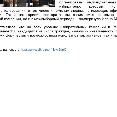
организовать индивидуальн
избирателю, который исп
 в голосовании, в том числе к пожилым людям, не имеющим оф
ти. Такой категорией электората мы занимаемся системно
ой кампании, но и в межвыборный период», - подчеркнула Илона М
тметила, что на всех уровнях избирательных кампаний в Ре
ованы 138 кандидатов из числа граждан, имеющих инвалидность. О
ми физическими возможностями используют как активное, так и п
а на новость:
https://www.cikrb.ru:443/~y2dpQ