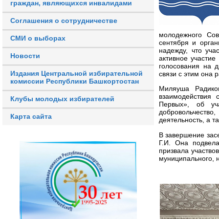
граждан, являющихся инвалидами
Соглашения о сотрудничестве
молодежного Сов
СМИ о выборах
сентября и орган
надежду, что уча
Новости
активное участие
голосования на д
Издания Центральной избирательной
связи с этим она 
комиссии Республики Башкортостан
Миляуша Радиков
взаимодействия 
Клубы молодых избирателей
Первых», об уч
добровольчество,
Карта сайта
деятельность, а т
В завершение зас
Г.И. Она подвел
призвала участво
муниципального, 