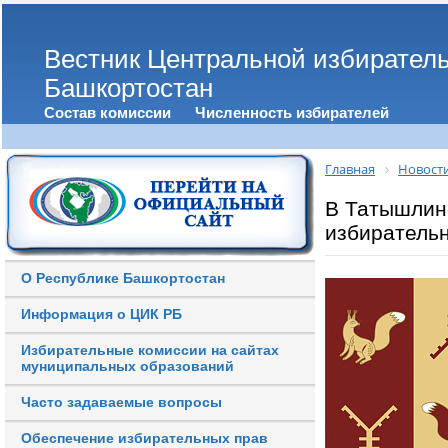
Вестник Центральной избирател
Башкортостан
Состав комиссии
Численность избирателей
Главная
Новост
В Татышлин
избиратель
О Республике Башкортостан
Информация о ЦИК РБ
Избирательные комиссии на сайтах
муниципальных образований
Часто задаваемые вопросы
Обеспечение избирательных прав