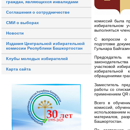
граждан, являющихся инвалидами
Соглашения о сотрудничестве
комиссий была п
СМИ о выборах
избирательном у
выполняться член
Новости
С вопросом о ф
Издания Центральной избирательной
подготовке докум
комиссии Республики Башкортостан
Гульнара Байгазин
Председатель 
Клубы молодых избирателей
законодательств
участковой избир
Карта сайта
избирательной
обращениями гра
Заместитель пре
работы со списка
применением QR 
Всего в обучени
комиссий, обучен
использованием н
материалов, ра
Башкортостан.