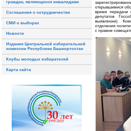
граждан, являющихся инвалидами
зарегистрированн
открывшимися обс
время передачи 
Соглашения о сотрудничестве
депутатов Госс
выявлении).
Ком
СМИ о выборах
отделения полит
с правом совещате
Новости
Издания Центральной избирательной
комиссии Республики Башкортостан
Клубы молодых избирателей
Карта сайта