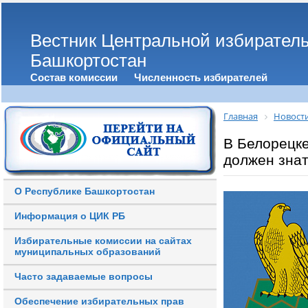
Вестник Центральной избирател
Башкортостан
Состав комиссии
Численность избирателей
Главная
Новост
В Белорецк
должен знат
О Республике Башкортостан
Информация о ЦИК РБ
Избирательные комиссии на сайтах
муниципальных образований
Часто задаваемые вопросы
Обеспечение избирательных прав