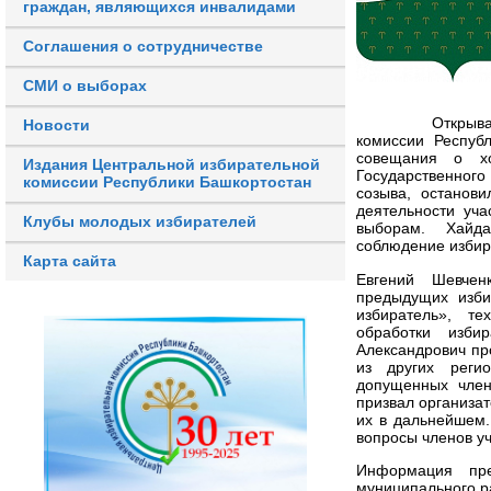
граждан, являющихся инвалидами
Соглашения о сотрудничестве
СМИ о выборах
Открывая сове
Новости
комиссии Респуб
совещания о хо
Издания Центральной избирательной
Государственног
комиссии Республики Башкортостан
созыва, останов
деятельности уча
Клубы молодых избирателей
выборам. Хайда
соблюдение избир
Карта сайта
Евгений Шевчен
предыдущих изби
избиратель», те
обработки изби
Александрович п
из других реги
допущенных член
призвал организат
их в дальнейшем.
вопросы членов уч
Информация пре
муниципального р