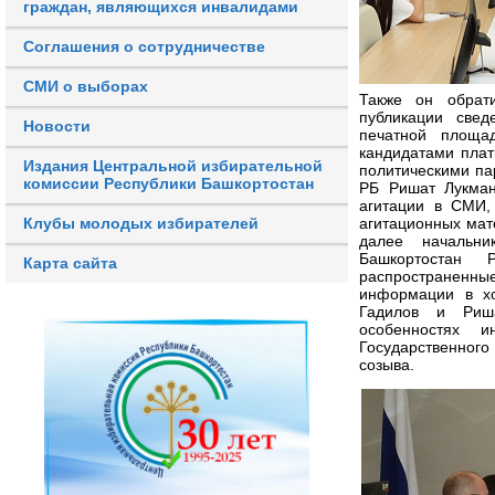
граждан, являющихся инвалидами
Соглашения о сотрудничестве
СМИ о выборах
Также он обрат
публикации свед
Новости
печатной площа
кандидатами пла
Издания Центральной избирательной
политическими п
комиссии Республики Башкортостан
РБ Ришат Лукман
агитации в СМИ,
Клубы молодых избирателей
агитационных мат
далее начальни
Башкортостан 
Карта сайта
распространенные
информации в хо
Гадилов и Риш
особенностях и
Государственног
созыва.