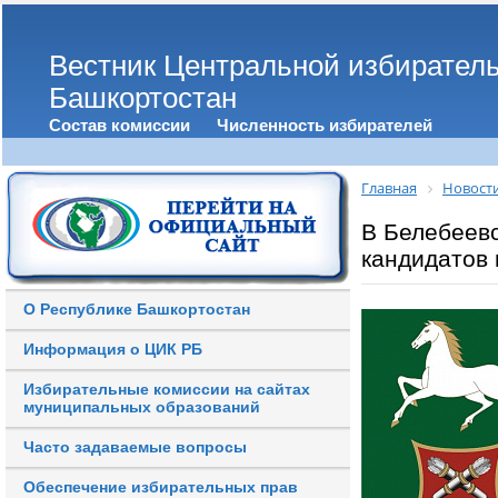
Вестник Центральной избирател
Башкортостан
Состав комиссии
Численность избирателей
Главная
Новост
В Белебеев
кандидатов
О Республике Башкортостан
Информация о ЦИК РБ
Избирательные комиссии на сайтах
муниципальных образований
Часто задаваемые вопросы
Обеспечение избирательных прав