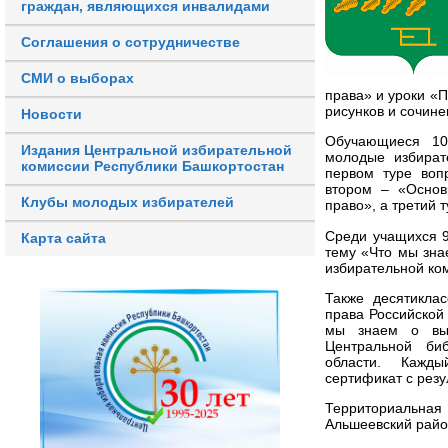
граждан, являющихся инвалидами
Соглашения о сотрудничестве
СМИ о выборах
права» и уроки «П
рисунков и сочине
Новости
Обучающиеся 10-
Издания Центральной избирательной
молодые избират
комиссии Республики Башкортостан
первом туре воп
втором – «Основ
Клубы молодых избирателей
право», а третий 
Среди учащихся 9
Карта сайта
тему «Что мы зна
избирательной ко
Также десятикла
права Российской
мы знаем о выб
Центральной би
области. Кажды
сертификат с резу
Территориальна
Альшеевский райо