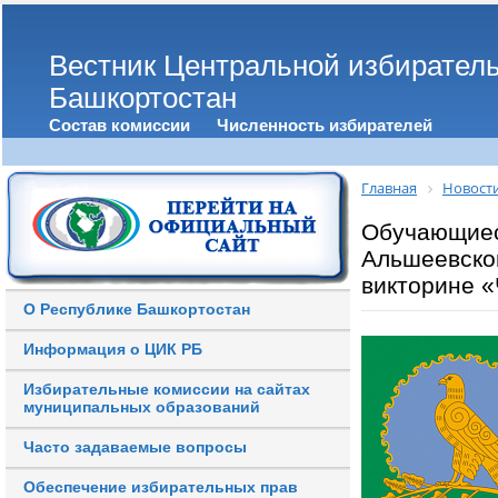
Вестник Центральной избирател
Башкортостан
Состав комиссии
Численность избирателей
Главная
Новост
Обучающиес
Альшеевског
викторине «
О Республике Башкортостан
Информация о ЦИК РБ
Избирательные комиссии на сайтах
муниципальных образований
Часто задаваемые вопросы
Обеспечение избирательных прав