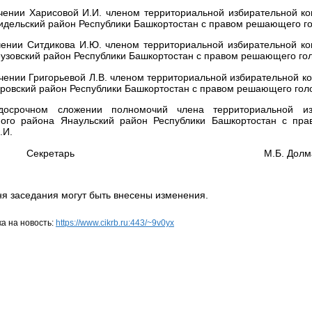
ении Харисовой И.И. членом территориальной избирательной к
идельский район Республики Башкортостан с правом решающего го
чении Ситдикова И.Ю. членом территориальной избирательной к
узовский район Республики Башкортостан с правом решающего гол
чении Григорьевой Л.В. членом территориальной избирательной к
ровский район Республики Башкортостан с правом решающего гол
очном сложении полномочий члена территориальной изб
ого района Янаульский район Республики Башкортостан с пр
.И.
Секретарь М.Б. Долмато
ня заседания могут быть внесены изменения.
а на новость:
https://www.cikrb.ru:443/~9v0yx