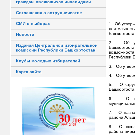
граждан, являющихся инвалидами
Соглашения о сотрудничестве
СМИ о выборах
1.
Об утверж
деятельност
Башкортоста
Новости
2. Об утве
Издания Центральной избирательной
Башкортоста
комиссии Республики Башкортостан
возможностя
Республики Б
Клубы молодых избирателей
3. Об утвер
Карта сайта
4. Об утвер
5. О структ
Башкортоста
6. О назн
муниципальн
7. О назнач
района Альш
8. О назнач
района Бирс