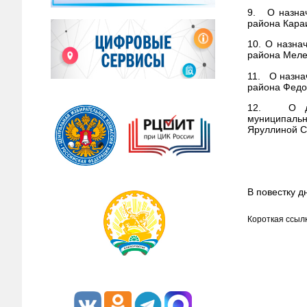
9. О назнач
района Кара
10. О назна
района Меле
11. О назна
района Федо
12. О доср
муниципальн
Яруллиной С
В повестку д
Короткая ссылк