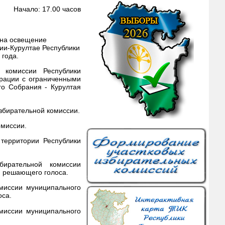
Начало: 17.00 часов
 на освещение
ии-Курултае Республики
 года.
комиссии Республики
ерации с ограниченными
го Собрания - Курултая
збирательной комиссии.
омиссии.
территории Республики
ирательной комиссии
м решающего голоса.
миссии муниципального
оса.
миссии муниципального