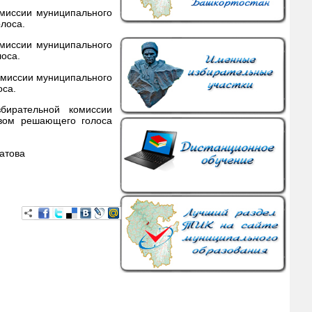
омиссии муниципального
лоса.
омиссии муниципального
оса.
омиссии муниципального
оса.
ирательной комиссии
авом решающего голоса
ва