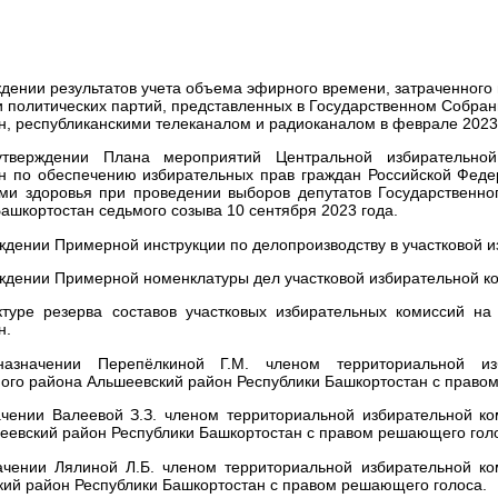
дении результатов учета объема эфирного времени, затраченного
и политических партий, представленных в Государственном Собран
н, республиканскими телеканалом и радиоканалом в феврале 2023
рждении Плана мероприятий Центральной избирательной 
н по обеспечению избирательных прав граждан Российской Фед
ми здоровья при проведении выборов депутатов Государственно
ашкортостан седьмого созыва 10 сентября 2023 года.
ждении Примерной инструкции по делопроизводству в участковой и
ждении Примерной номенклатуры дел участковой избирательной к
уре резерва составов участковых избирательных комиссий на 
н.
ачении Перепёлкиной Г.М. членом территориальной изб
ого района Альшеевский район Республики Башкортостан с право
ении Валеевой З.З. членом территориальной избирательной ко
еевский район Республики Башкортостан с правом решающего гол
ении Лялиной Л.Б. членом территориальной избирательной ко
кий район Республики Башкортостан с правом решающего голоса.