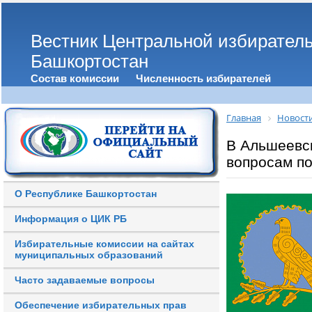
Вестник Центральной избирател
Башкортостан
Состав комиссии
Численность избирателей
Главная
Новост
В Альшеевс
вопросам п
О Республике Башкортостан
Информация о ЦИК РБ
Избирательные комиссии на сайтах
муниципальных образований
Часто задаваемые вопросы
Обеспечение избирательных прав