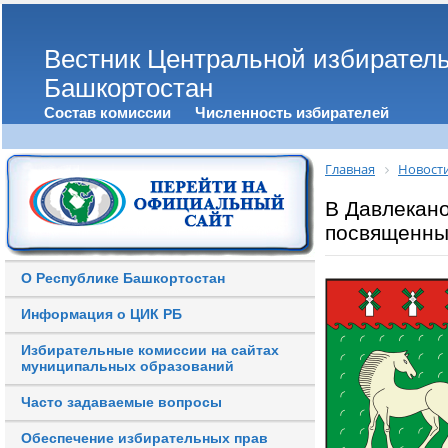
Вестник Центральной избирател
Башкортостан
Состав комиссии
Численность избирателей
Главная
Новост
В Давлекан
посвященны
О Республике Башкортостан
Информация о ЦИК РБ
Избирательные комиссии на сайтах
муниципальных образований
Часто задаваемые вопросы
Обеспечение избирательных прав