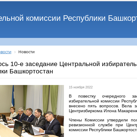
ельной комиссии Республики Башкор
вости
Новости
ось 10-е заседание Центральной избиратель
ики Башкортостан
15 ноября 2022
В повестку очередного за
избирательной комиссии Респуб
внесено пять вопросов. Вела з
Центризбиркома Илона Макаренк
Члены Комиссии утвердили по
ревизионной службе при Цент
комиссии Республики Башкортоста