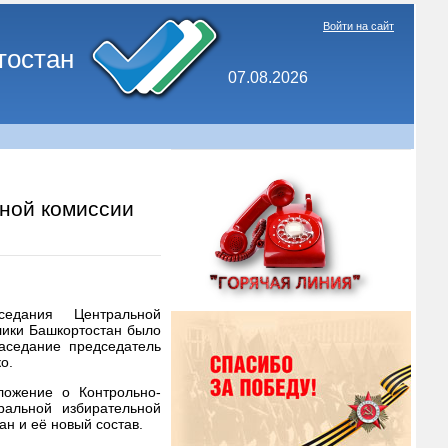
Войти на сайт
тостан
07.08.2026
ной комиссии
седания Центральной
лики Башкортостан было
аседание председатель
о.
ложение о Контрольно-
ральной избирательной
н и её новый состав.