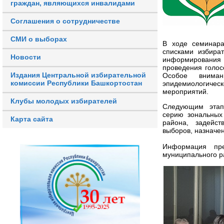
граждан, являющихся инвалидами
Соглашения о сотрудничестве
СМИ о выборах
В ходе семинара
списками избира
Новости
информировани
проведения голосо
Издания Центральной избирательной
Особое внима
комиссии Республики Башкортостан
эпидемиологич
мероприятий.
Клубы молодых избирателей
Следующим этапо
серию зональных
Карта сайта
района, задейст
выборов, назначен
Информация пре
муниципального р