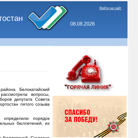
Войти на сайт
тостан
08.08.2026
района Белокатайский
рассмотрела вопросы,
боров депутата Совета
ортостан пятого созыва
, определили порядок
тельных бюллетеней, их
х бюллетеней. Согласно