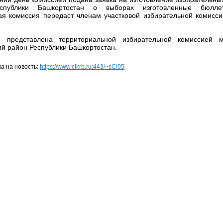
спублики Башкортостан о выборах изготовленные бюллет
ая комиссия передаст членам участковой избирательной комис
 представлена территориальной избирательной комиссией м
ий район Республики Башкортостан.
а на новость:
https://www.cikrb.ru:443/~sCI95