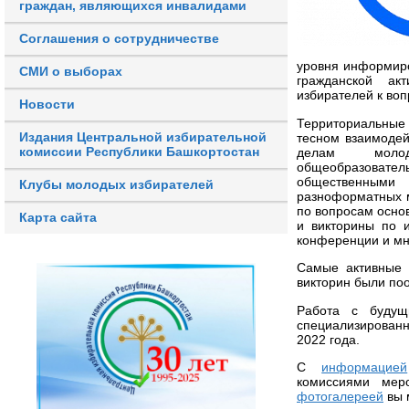
граждан, являющихся инвалидами
Соглашения о сотрудничестве
уровня информир
СМИ о выборах
гражданской ак
избирателей к воп
Новости
Территориальные
Издания Центральной избирательной
тесном взаимодей
комиссии Республики Башкортостан
делам молод
общеобразовател
общественным
Клубы молодых избирателей
разноформатных м
по вопросам осно
Карта сайта
и викторины по и
конференции и мн
Самые активные 
викторин были по
Работа с будущ
специализирован
2022 года.
С
информацией
комиссиями мер
фотогалереей
вы 