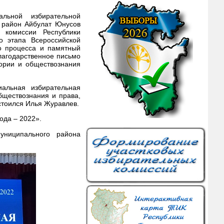
льной избирательной
 район Айбулат Юнусов
 комиссии Республики
о этапа Всероссийской
о процесса и памятный
лагодарственное письмо
ории и обществознания
иальная избирательная
бществознания и права,
стоился Илья Журавлев.
ода – 2022».
униципального района