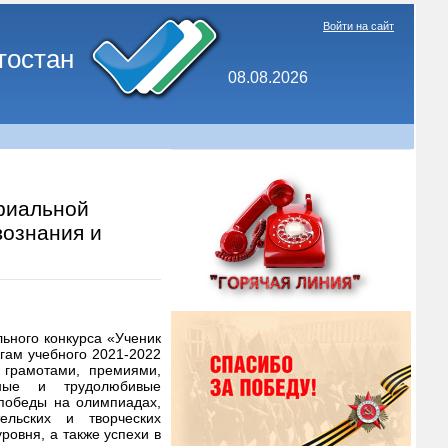
Войти на сайт
тостан
08.08.2026
риальной
вознания и
ьного конкурса «Ученик
гам учебного 2021-2022
 грамотами, премиями,
ьные и трудолюбивые
 победы на олимпиадах,
тельских и творческих
ровня, а также успехи в