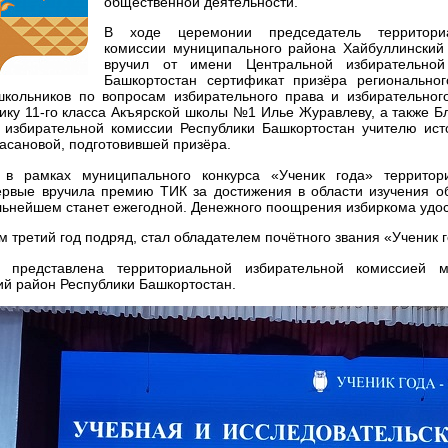
общественной деятельности.
В ходе церемонии председатель территориа
комиссии муниципального района Хайбуллинский
вручил от имени Центральной избирательной
Башкортостан сертификат призёра региональног
кольников по вопросам избирательного права и избирательног
ику 11-го класса Акъярской школы №1 Илье Журавлеву, а также Б
 избирательной комиссии Республики Башкортостан учителю ист
асановой, подготовившей призёра.
 в рамках муниципального конкурса «Ученик года» территор
ервые вручила премию ТИК за достижения в области изучения о
льнейшем станет ежегодной. Денежного поощрения избиркома удо
м третий год подряд, стал обладателем почётного звания «Ученик г
 представлена территориальной избирательной комиссией м
й район Республики Башкортостан.