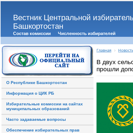
Вестник Центральной избирател
Башкортостан
Состав комиссии
Численность избирателей
Главная
Новост
В двух сель
прошли доп
О Республике Башкортостан
Информация о ЦИК РБ
Избирательные комиссии на сайтах
муниципальных образований
Часто задаваемые вопросы
Обеспечение избирательных прав