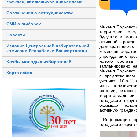
граждан, являющихся инвалидами
Соглашения о сотрудничестве
СМИ о выборах
Михаил Подковко 
территории горо
Новости
будущих и молод
активной гражда
Издания Центральной избирательной
демократических 
комиссии Республики Башкортостан
комиссии обрати
учреждений с прос
нового состава
Клубы молодых избирателей
запланировано н
Михаил Подковко 
Карта сайта
с предложением 
учеников 10-х-11
иных политическ
истории, классн
территориальной
городского округ
оказывает поло
активную граждан
Информация пре
городского округа