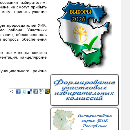
осования избирателям,
чине не смогут прибыть
 могут принять участие
для председателей УИК,
ого района. Участники
ования, обеспеченность
ли вопросы обеспечения
е экземпляры списков
ментация, канцелярские
униципального района