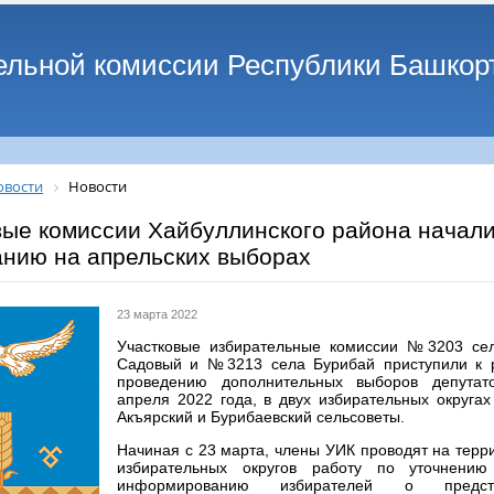
ельной комиссии Республики Башкор
овости
Новости
вые комиссии Хайбуллинского района начали 
анию на апрельских выборах
23 марта 2022
Участковые избирательные комиссии №3203 се
Садовый и №3213 села Бурибай приступили к р
проведению дополнительных выборов депутат
апреля 2022 года, в двух избирательных округах
Акъярский и Бурибаевский сельсоветы.
Начиная с 23 марта, члены УИК проводят на терр
избирательных округов работу по уточнению 
информированию избирателей о предсто