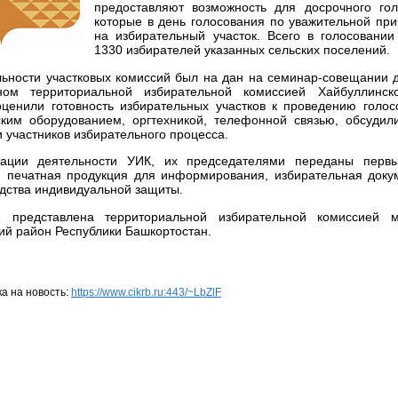
предоставляют возможность для досрочного гол
которые в день голосования по уважительной при
на избирательный участок. Всего в голосовании
1330 избирателей указанных сельских поселений.
льности участковых комиссий был на дан на семинар-совещании 
нном территориальной избирательной комиссией Хайбуллинск
ценили готовность избирательных участков к проведению голос
ским оборудованием, оргтехникой, телефонной связью, обсуди
 участников избирательного процесса.
зации деятельности УИК, их председателями переданы первы
, печатная продукция для информирования, избирательная доку
едства индивидуальной защиты.
 представлена территориальной избирательной комиссией м
ий район Республики Башкортостан.
а на новость:
https://www.cikrb.ru:443/~LbZlF