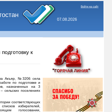
Войти на сайт
тостан
07.08.2026
подготовку к
ла Акъяр, №3206 села
аботе по подготовке и
ов, назначенных на 3
 – сельских поселениях
итории соответствующих
списков избирателей,
ящем голосовании,