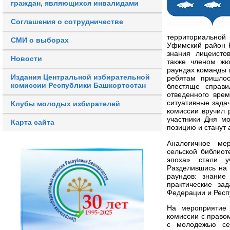
граждан, являющихся инвалидами
Соглашения о сотрудничестве
территориально
СМИ о выборах
Уфимский район 
знания лицеисто
Новости
также членом жю
раундах команды 
Издания Центральной избирательной
ребятам пришлос
комиссии Республики Башкортостан
блестяще справи
отведенного вре
ситуативные задач
Клубы молодых избирателей
комиссии вручил 
участники Дня м
Карта сайта
позицию и станут
Аналогичное ме
сельской библиот
эпоха» стали 
Разделившись на 
раундов: знание
практические за
Федерации и Респ
На мероприятие 
комиссии с право
с молодежью се