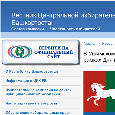
Вестник Центральной избирател
Башкортостан
Состав комиссии
Численность избирателей
Главная
Новост
В Уфимском
рамках Дня 
О Республике Башкортостан
Информация о ЦИК РБ
Избирательные комиссии на сайтах
муниципальных образований
Часто задаваемые вопросы
Обеспечение избирательных прав