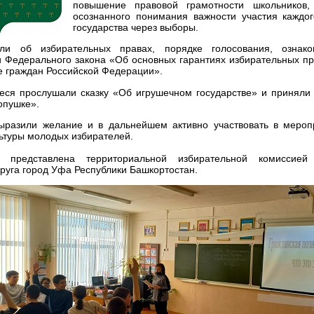
повышение правовой грамотности школьников
осознанного понимания важности участия каждо
государства через выборы.
али об избирательных правах, порядке голосования, ознак
 Федерального закона «Об основных гарантиях избирательных пра
 граждан Российской Федерации».
еся прослушали сказку «Об игрушечном государстве» и приняли 
опушке».
ыразили желание и в дальнейшем активно участвовать в меро
ьтуры молодых избирателей.
 представлена территориальной избирательной комиссией
круга город Уфа Республики Башкортостан.