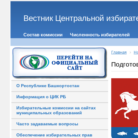
Вестник Центральной избират
Состав комиссии
Численность избирателей
Главная
Н
Подготов
О Республике Башкортостан
Информация о ЦИК РБ
Избирательные комиссии на сайтах
муниципальных образований
Часто задаваемые вопросы
Обеспечение избирательных прав