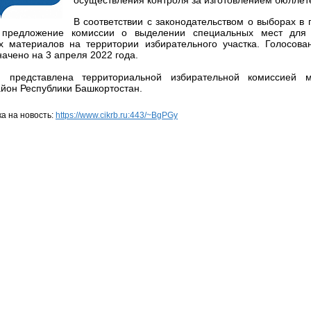
осуществления контроля за изготовлением бюллет
В соответствии с законодательством о выборах в
 предложение комиссии о выделении специальных мест для
х материалов на территории избирательного участка. Голосов
ачено на 3 апреля 2022 года.
 представлена территориальной избирательной комиссией м
йон Республики Башкортостан.
а на новость:
https://www.cikrb.ru:443/~BgPGy