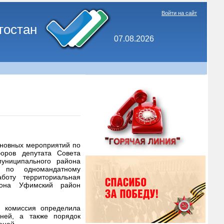
Войти на сайт
тостан
07.08.2026
сновных мероприятий по
оров депутата Совета
муниципального района
 по одномандатному
оту территориальная
йона Уфимский район
и комиссия определила
ней, а также порядок