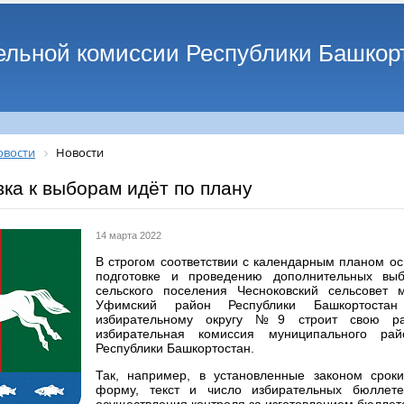
ельной комиссии Республики Башкор
овости
Новости
ка к выборам идёт по плану
14 марта 2022
В строгом соответствии с календарным планом о
подготовке и проведению дополнительных выб
сельского поселения Чесноковский сельсовет 
Уфимский район Республики Башкортостан
избирательному округу №9 строит свою раб
избирательная комиссия муниципального ра
Республики Башкортостан.
Так, например, в установленные законом срок
форму, текст и число избирательных бюллете