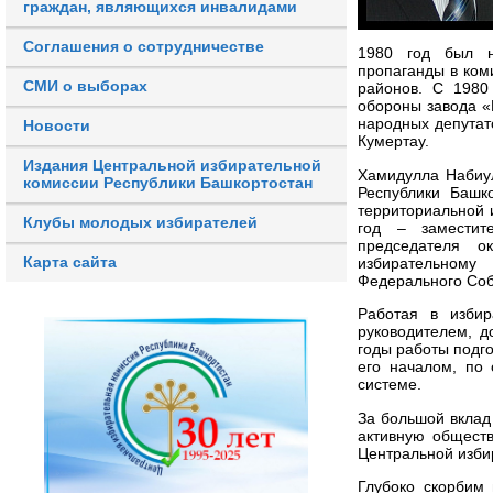
граждан, являющихся инвалидами
Соглашения о сотрудничестве
1980 год был н
пропаганды в ком
СМИ о выборах
районов. С 1980
обороны завода «
народных депутат
Новости
Кумертау.
Издания Центральной избирательной
Хамидулла Набиул
комиссии Республики Башкортостан
Республики Башк
территориальной 
Клубы молодых избирателей
год – заместит
председателя о
Карта сайта
избирательному
Федерального Соб
Работая в избир
руководителем, д
годы работы подг
его началом, по
системе.
За большой вклад
активную общест
Центральной изби
Глубоко скорбим 