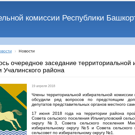
ельной комиссии Республики Башкор
овости
Новости
ось очередное заседание территориальной 
и Учалинского района
19 апреля 2018
Члены территориальной избирательной комиссии
обсудили ряд вопросов по предстоящим доп
депутатов представительных органов местного са
17 июня 2018 года на территории района про
Совета сельского поселения Ильчигуловский сель
округу №3, Совета сельского поселения Мин
избирательному округу №5 и Совета сельского 
сельсовет по избирательному округу №1.