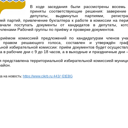
В ходе заседания были рассмотрены восемь 
приняты соответствующие решения: заверение
депутаты, выдвинутых партиями, регистр
лей партий, привлечение бухгалтера к работе в комиссии на пери
ачали поступать документы от кандидатов в депутаты, кот
 членами Рабочей группы по приёму и проверке документов.
приёмом комиссией предложений по кандидатурам членов уча
 правом решающего голоса, составлен и утверждён граф
ьной избирательной комиссии: приём документов будет осуществля
а в рабочие дни с 9 до 18 часов, а в выходные и праздничные дни –
представлена территориальной избирательной комиссией муници
район.
а на новость:
https://www.cikrb.ru:443/~EtEBG