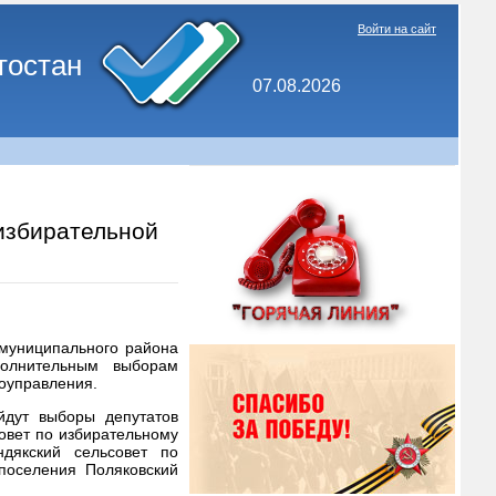
Войти на сайт
тостан
07.08.2026
избирательной
 муниципального района
олнительным выборам
моуправления.
йдут выборы депутатов
совет по избирательному
дякский сельсовет по
поселения Поляковский