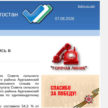
Войти на сайт
тостан
07.08.2026
сь в
та Совета сельского
го района Аургазинский
 восьмого созыва по
утата Совета сельского
го района Аургазинский
ыва по одномандатному
то составило 54,3 % от