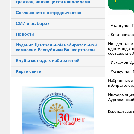
граждан, являющихся инвалидами
Соглашения о сотрудничестве
СМИ о выборах
- Атангулов
Новости
- Кожевнико
На дополни
Издания Центральной избирательной
одномандат
комиссии Республики Башкортостан
составила 5
Клубы молодых избирателей
- Исламов Э
Карта сайта
- Фаткуллин
Избранными
избирателей
Информация
Аургазински
Короткая ссылк