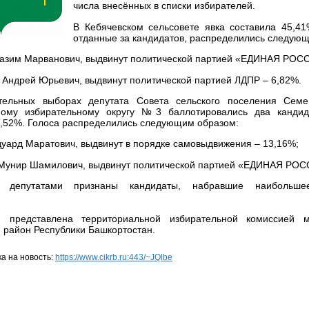
числа внесённых в списки избирателей.
В Кебячевском сельсовете явка составила 45,41
отданные за кандидатов, распределились следую
 Газим Марванович, выдвинут политической партией «ЕДИНАЯ РОСС
в Андрей Юрьевич, выдвинут политической партией ЛДПР – 6,82%.
тельных выборах депутата Совета сельского поселения Семе
ному избирательному округу №3 баллотировались два кандид
3,52%. Голоса распределились следующим образом:
дуард Маратович, выдвинут в порядке самовыдвижения – 13,16%;
 Мунир Шамилович, выдвинут политической партией «ЕДИНАЯ РОС
 депутатами признаны кандидаты, набравшие наибольшее
.
 представлена территориальной избирательной комиссией м
й район Республики Башкортостан.
а на новость:
https://www.cikrb.ru:443/~JQlbe