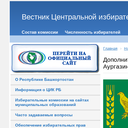
Вестник Центральной избират
Состав комиссии
Численность избирателей
Главная
Н
Дополни
Аургази
О Республике Башкортостан
Информация о ЦИК РБ
Избирательные комиссии на сайтах
муниципальных образований
Часто задаваемые вопросы
Обеспечение избирательных прав