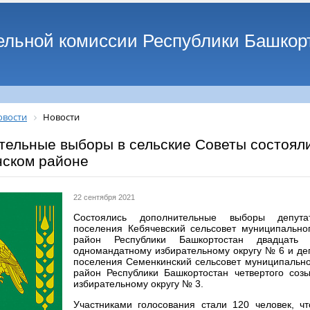
ельной комиссии Республики Башкор
овости
Новости
тельные выборы в сельские Советы состояли
нском районе
22 сентября 2021
Состоялись дополнительные выборы депута
поселения Кебячевский сельсовет муниципально
район Республики Башкортостан двадцать
одномандатному избирательному округу № 6 и деп
поселения Семенкинский сельсовет муниципально
район Республики Башкортостан четвертого соз
избирательному округу № 3.
Участниками голосования стали 120 человек, ч