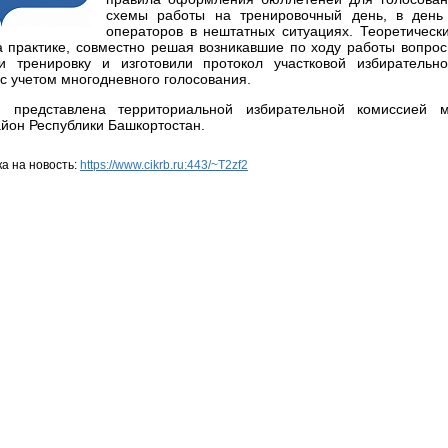
схемы работы на тренировочный день, в день 
операторов в нештатных ситуациях. Теоретичес
а практике, совместно решая возникавшие по ходу работы вопро
 тренировку и изготовили протокол участковой избирательн
 с учетом многодневного голосования.
 представлена территориальной избирательной комиссией м
айон Республики Башкортостан.
а на новость:
https://www.cikrb.ru:443/~T2zf2