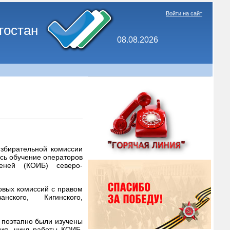
Войти на сайт
тостан
08.08.2026
избирательной комиссии
сь обучение операторов
теней (КОИБ) северо-
овых комиссий с правом
ского, Кигинского,
 поэтапно были изучены
ия, цикл работы КОИБ,