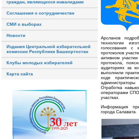
граждан, являющихся инвалидами
Соглашения о сотрудничестве
СМИ о выборах
Новости
Арсланов подро
технологии изго
Издания Центральной избирательной
голосования с 
комиссии Республики Башкортостан
протоколов участ
активном участи
Клубы молодых избирателей
протокола, пояс
аудиториях за к
выполнили практи
Карта сайта
ходе практичес
администраторы
Отработка навык
операторами СПО 
участках.
Информация пре
города Салавата