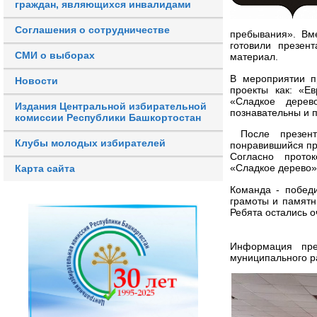
граждан, являющихся инвалидами
Соглашения о сотрудничестве
пребывания». Вм
готовили презен
СМИ о выборах
материал.
В мероприятии п
Новости
проекты как: «Е
«Сладкое дерев
Издания Центральной избирательной
познавательны и 
комиссии Республики Башкортостан
После презента
Клубы молодых избирателей
понравившийся про
Согласно проток
«Сладкое дерево
Карта сайта
Команда - победи
грамоты и памятн
Ребята остались о
Информация пред
муниципального р