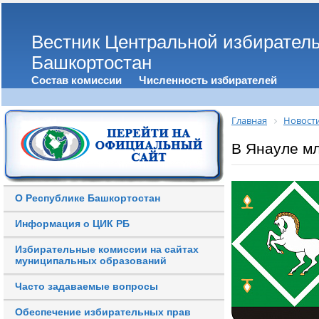
Вестник Центральной избирател
Башкортостан
Состав комиссии
Численность избирателей
Главная
Новост
В Янауле м
О Республике Башкортостан
Информация о ЦИК РБ
Избирательные комиссии на сайтах
муниципальных образований
Часто задаваемые вопросы
Обеспечение избирательных прав