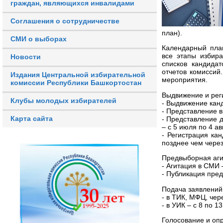
граждан, являющихся инвалидами
Соглашения о сотрудничестве
план).
СМИ о выборах
Календарный план
все этапы избир
Новости
списков кандида
отчетов комиссий
Издания Центральной избирательной
мероприятия.
комиссии Республики Башкортостан
Выдвижение и рег
Клубы молодых избирателей
- Выдвижение канд
- Представление в
Карта сайта
- Представление д
– с 5 июля по 4 ав
- Регистрация кан
позднее чем через
Предвыборная аги
- Агитация в СМИ 
- Публикация пред
Подача заявлений 
- в ТИК, МФЦ, чер
- в УИК – с 8 по 1
Голосование и оп