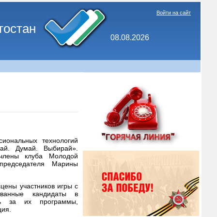
Войти на сайт
тостан
08.08.2026
сиональных технологий
тай. Думай. Выбирай».
 члены клуба Молодой
председателя Марины
цены участников игры с
ованные кандидаты в
ать за их программы,
ция.