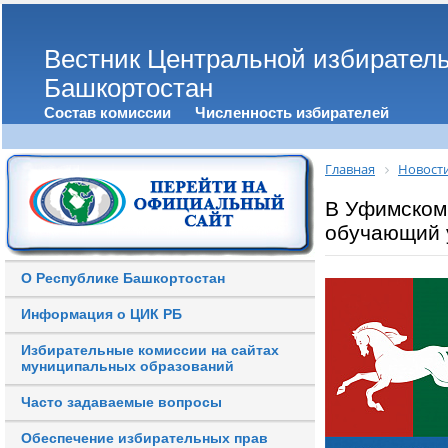
Вестник Центральной избирател
Башкортостан
Состав комиссии
Численность избирателей
Главная
Новост
В Уфимском
обучающий 
О Республике Башкортостан
Информация о ЦИК РБ
Избирательные комиссии на сайтах
муниципальных образований
Часто задаваемые вопросы
Обеспечение избирательных прав